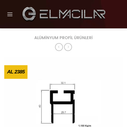
İçeriğe
atla
ALÜMİNYUM PROFİL ÜRÜNLERİ
AL 2385