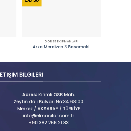
DORSE EKİPMANLARI
Arka Merdiven 3 Basamaklı
Kay
LETİŞİM BİLGİLERİ
Adres:
Kırımlı OSB Mah.
Zeytin dalı Bulvarı No:34 68100
Merkez / AKSARAY / TÜRKİYE
info@elmacilar.com.tr
+90 382 266 21 83