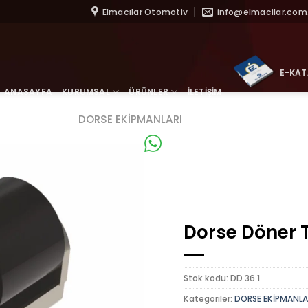
İçeriğe
Elmacılar Otomotiv
info@elmacilar.com.
atla
E-KA
ANASAYFA
KURUMSAL
ÜRÜNLER
İLETİŞİM
DORSE EKİPMANLARI
WhatsApp
Dorse Döner T
Stok kodu:
DD 36.1
Kategoriler:
DORSE EKİPMANLA