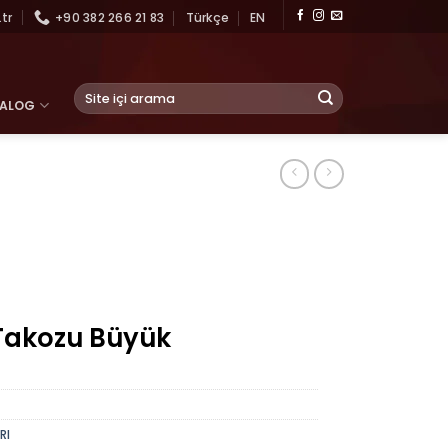
tr
+90 382 266 21 83
Türkçe
EN
Ara:
TALOG
akozu Büyük
RI