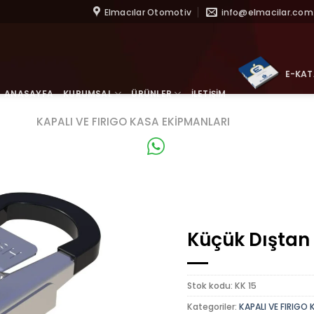
İçeriğe
Elmacılar Otomotiv
info@elmacilar.com.
atla
E-KA
ANASAYFA
KURUMSAL
ÜRÜNLER
İLETİŞİM
KAPALI VE FIRIGO KASA EKIPMANLARI
WhatsApp
Küçük Dıştan 
Stok kodu:
KK 15
Kategoriler:
KAPALI VE FIRIGO