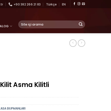
tr
+90 382 266 21 83
Türkçe
EN
Ara:
TALOG
Kilit Asma Kilitli
 KASA EKiPMANLARI