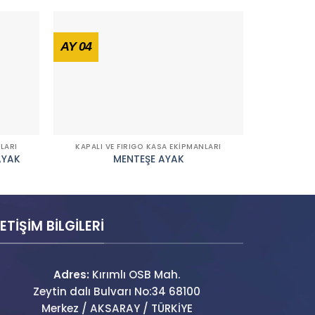
AY 04
KK 03.6
LARI
KAPALI VE FIRIGO KASA EKIPMANLARI
KAPALI V
AYAK
MENTEŞE AYAK
YENİ S
LETİŞİM BİLGİLERİ
Adres:
Kırımlı OSB Mah.
Zeytin dalı Bulvarı No:34 68100
Merkez / AKSARAY / TÜRKİYE