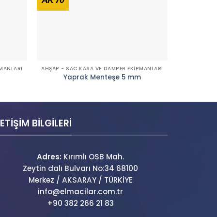
PMANLARI
AHŞAP - SAC KASA VE DAMPER EKİPMANLARI
AHŞAP - SA
Yaprak Menteşe 5 mm
LETİŞİM BİLGİLERİ
Adres:
Kırımlı OSB Mah.
Zeytin dalı Bulvarı No:34 68100
Merkez / AKSARAY / TÜRKİYE
info@elmacilar.com.tr
+90 382 266 21 83