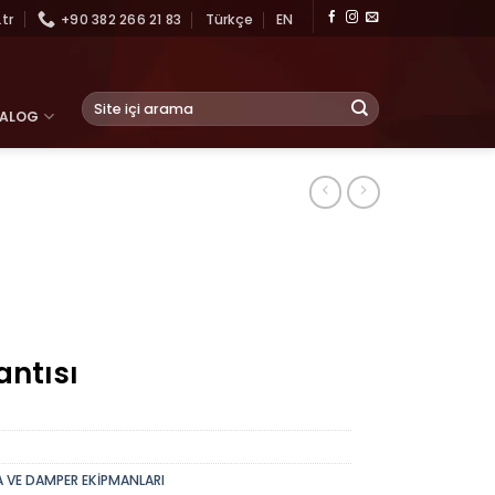
tr
+90 382 266 21 83
Türkçe
EN
Ara:
TALOG
ntısı
A VE DAMPER EKİPMANLARI