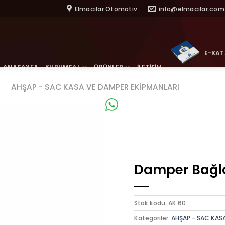
İçeriğe
Elmacılar Otomotiv
info@elmacilar.com.
atla
E-KA
ANASAYFA
KURUMSAL
ÜRÜNLER
İLETİŞİM
AHŞAP - SAC KASA VE DAMPER EKİPMANLARI
WhatsApp
Damper Bağla
Stok kodu:
AK 60
Kategoriler:
AHŞAP - SAC KAS