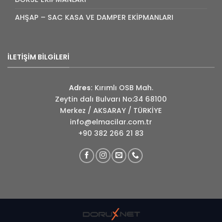
AHŞAP – SAC KASA VE DAMPER EKİPMANLARI
İLETİŞİM BİLGİLERİ
Adres:
Kırımlı OSB Mah.
Zeytin dalı Bulvarı No:34 68100
Merkez / AKSARAY / TÜRKİYE
info@elmacilar.com.tr
+90 382 266 21 83