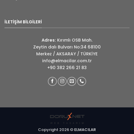
İLETİŞİM BİLGİLERİ
Adres:
Kırımlı OSB Mah.
Zeytin dalı Bulvarı No:34 68100
Merkez / AKSARAY / TÜRKİYE
info@elmacilar.com.tr
+90 382 266 21 83
Copyright 2026 ©
ELMACILAR