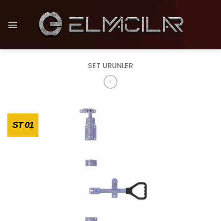
İçeriğe
atla
SET URUNLER
ST 01