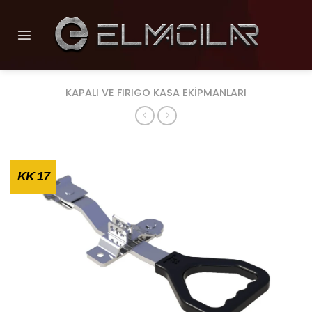
İçeriğe
atla
KAPALI VE FIRIGO KASA EKIPMANLARI
KK 17