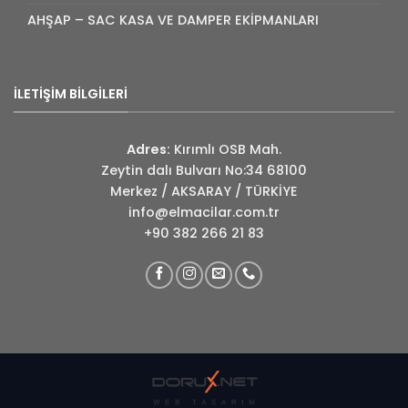
AHŞAP – SAC KASA VE DAMPER EKİPMANLARI
İLETİŞİM BİLGİLERİ
Adres:
Kırımlı OSB Mah.
Zeytin dalı Bulvarı No:34 68100
Merkez / AKSARAY / TÜRKİYE
info@elmacilar.com.tr
+90 382 266 21 83