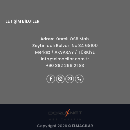
İLETİŞİM BİLGİLERİ
Adres:
Kırımlı OSB Mah.
Zeytin dalı Bulvarı No:34 68100
Merkez / AKSARAY / TÜRKİYE
info@elmacilar.com.tr
+90 382 266 21 83
Copyright 2026 ©
ELMACILAR