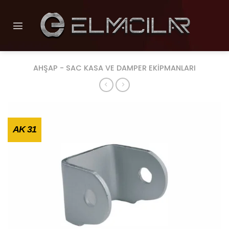
İçeriğe
atla
AHŞAP - SAC KASA VE DAMPER EKİPMANLARI
AK 31